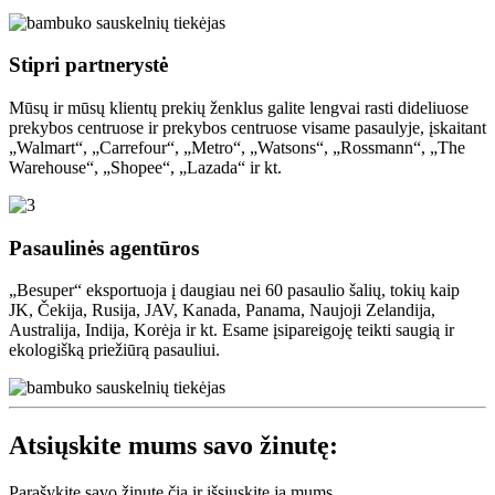
Stipri partnerystė
Mūsų ir mūsų klientų prekių ženklus galite lengvai rasti dideliuose
prekybos centruose ir prekybos centruose visame pasaulyje, įskaitant
„Walmart“, „Carrefour“, „Metro“, „Watsons“, „Rossmann“, „The
Warehouse“, „Shopee“, „Lazada“ ir kt.
Pasaulinės agentūros
„Besuper“ eksportuoja į daugiau nei 60 pasaulio šalių, tokių kaip
JK, Čekija, Rusija, JAV, Kanada, Panama, Naujoji Zelandija,
Australija, Indija, Korėja ir kt. Esame įsipareigoję teikti saugią ir
ekologišką priežiūrą pasauliui.
Atsiųskite mums savo žinutę:
Parašykite savo žinutę čia ir išsiųskite ją mums