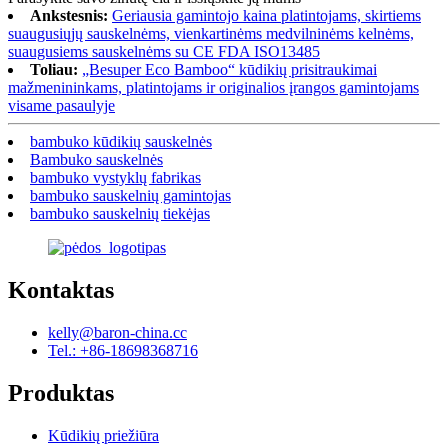
Ankstesnis:
Geriausia gamintojo kaina platintojams, skirtiems
suaugusiųjų sauskelnėms, vienkartinėms medvilninėms kelnėms,
suaugusiems sauskelnėms su CE FDA ISO13485
Toliau:
„Besuper Eco Bamboo“ kūdikių prisitraukimai
mažmenininkams, platintojams ir originalios įrangos gamintojams
visame pasaulyje
bambuko kūdikių sauskelnės
Bambuko sauskelnės
bambuko vystyklų fabrikas
bambuko sauskelnių gamintojas
bambuko sauskelnių tiekėjas
Kontaktas
kelly@baron-china.cc
Tel.: +86-18698368716
Produktas
Kūdikių priežiūra