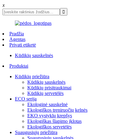
x
Pradžia
Agentas
Privati ​​etiketė
Kūdikių sauskelnės
Produktai
Kūdikių priežiūra
Kūdikių sauskelnės
Kūdikių prisitraukimai
Kūdikių servetėlės
ECO serija
Ekologinė sauskelnė
Ekologiškos treniruočių kelnės
EKO vystyklų krepšys
Ekologiškas šlapimo įklotas
Ekologiškos servetėlės
Suaugusiųjų priežiūra
Suaugusiųjų sauskelnės