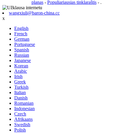
planas
-
Populiariausias tinklaraštis
- .
wangxiuli@baron-china.cc
x
English
French
German
Portuguese
Spanish
Russian
Japanese
Korean
Arabic
Irish
Greek
Turkish
Italian
Danish
Romanian
Indonesian
Czech
Afrikaans
Swedish
Polish