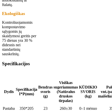
antioksidantų ar
ftalatų.
Ekologiškas
Kontroliuojamomis
kompostavimo
sąlygomis jų
skaidymosi greitis per
75 dienas yra 30 %
didesnis nei
standartinių
sauskelnių.
Specifikacijos
Visiškas
Bendras
sugeriamumas
KŪDIKIO
Pa
Specifikacija
Dydis
svoris
(Natūralus
SVORIS
vnt./p
I*P(mm)
(g)
druskos
(kg)
maišelia
tirpalas)
Pastaba
350*205
23
260±30
0–1 mėnuo
3