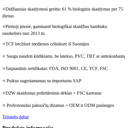
⭐Didžiausias skaidymosi greitis: 61 % biologinis skaidymas per 75
dienas
⭐Pirmoji įmonė, gaminanti biologiškai skaidžias bambuko
sauskelnes nuo 2013 m.
⭐TCF bechlorė medienos celiuliozė iš Suomijos
⭐ Saugu naudoti kūdikiams, be latekso, PVC, TBT ar antioksidantų
⭐Tarptautinis sertifikatas: FDA, ISO 9001, CE, TCF, FSC
⭐ Puikus sugeriamumas su importuotu SAP
⭐D2W skaidomas polietileninis dėklas + FSC kartonas
⭐ Profesionalus pakuočių dizainas + OEM ir ODM paslaugos
Teirautis dabar
Produkto informacija