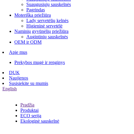
Suaugusiųjų sauskelnės
Pagrindas
Moteriška priežiūra
Lady servetėlių kelnės
Higieninė servetėlė
Naminių gyvūnėlių priežiūra
Augintinių sauskelnės
OEM ir ODM
Apie mus
Prekybos mugė ir renginys
DUK
Naujienos
Susisiekite su mumis
English
Pradžia
Produktai
ECO serija
Ekologinė sauskelnė