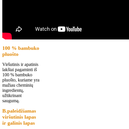
100 % bambuko
pluošto
Viršutinis ir apatinis
lakštai pagaminti iš
100 % bambuko
pluošto, kuriame yra
mažiau cheminių
ingredientų,
užtikrinant
saugumą.
B.
paleidžiamas
viršutinis lapas
ir
galinis lapas