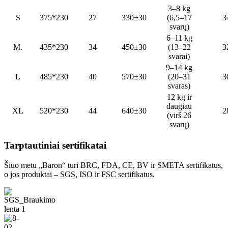
3–8 kg
S
375*230
27
330±30
(6,5–17
3
svarų)
6–11 kg
M.
435*230
34
450±30
(13–22
3
svarai)
9–14 kg
L
485*230
40
570±30
(20–31
3
svaras)
12 kg ir
daugiau
XL
520*230
44
640±30
2
(virš 26
svarų)
Tarptautiniai sertifikatai
Šiuo metu „Baron“ turi BRC, FDA, CE, BV ir SMETA sertifikatus,
o jos produktai – SGS, ISO ir FSC sertifikatus.