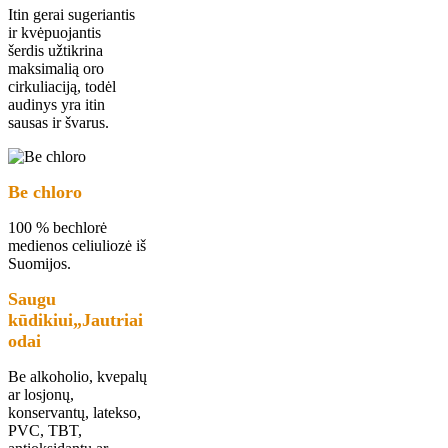
Itin gerai sugeriantis
ir kvėpuojantis
šerdis užtikrina
maksimalią oro
cirkuliaciją, todėl
audinys yra itin
sausas ir švarus.
Be chloro
100 % bechlorė
medienos celiuliozė iš
Suomijos.
Saugu
kūdikiui
„
Jautriai
odai
Be alkoholio, kvepalų
ar losjonų,
konservantų, latekso,
PVC, TBT,