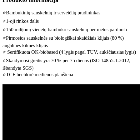
⭐Bambukinių sauskelnių ir servetėlių pradininkas
⭐1-oji rinkos dalis
⭐150 milijonų vienetų bambuko sauskelnių per metus parduota
⭐Pirmosios sauskelnės su biologiškai skaidžiais klijais (80 %)
augalinės kilmės klijais
⭐ Sertifikuota OK-biobased (4 lygis pagal TUV, aukščiausias lygis)
⭐Skaidymosi greitis yra 70 % per 75 dienas (ISO 14855-1-2012,
išbandyta SGS)
⭐TCF bechlorė medienos plaušiena