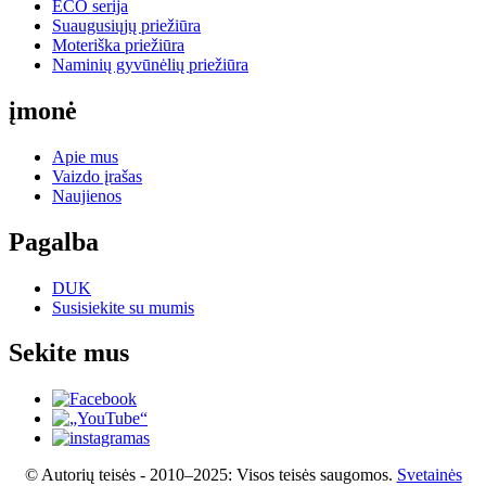
ECO serija
Suaugusiųjų priežiūra
Moteriška priežiūra
Naminių gyvūnėlių priežiūra
įmonė
Apie mus
Vaizdo įrašas
Naujienos
Pagalba
DUK
Susisiekite su mumis
Sekite mus
© Autorių teisės - 2010–2025: Visos teisės saugomos.
Svetainės